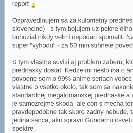
report
Ospravedlnujem sa za kulometny prednes 
slovencine) - s tym bojujem uz pekne dlho
bohuzial nikdy velmi nepodari spomalit. N
super "vyhodu" - za 50 min stihnete poved
S tym vlastne suvisi aj problem zaberu, kt
prednasky dostat. Kedze mi neslo iba o ani
povodne som o 99% anime seriach vobec ne
vlastne o vsetko okolo, tak som sa nakoni
standardnej megalomanskej prednaske a u
je samozrejme skoda, ale con s mecha te
pravdepodobne tak skoro zadny nebude, ta
jedina sanca, ako spravit Gundamu osvet
spektre.