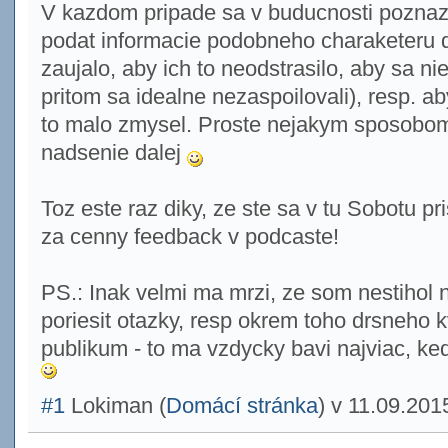
V kazdom pripade sa v buducnosti poznazi
podat informacie podobneho charaketeru da
zaujalo, aby ich to neodstrasilo, aby sa ni
pritom sa idealne nezaspoilovali), resp. ab
to malo zmysel. Proste nejakym sposobom
nadsenie dalej
Toz este raz diky, ze ste sa v tu Sobotu pris
za cenny feedback v podcaste!
PS.: Inak velmi ma mrzi, ze som nestihol 
poriesit otazky, resp okrem toho drsneho k
publikum - to ma vzdycky bavi najviac, ke
#1
Lokiman
(
Domácí stránka
) v
11.09.201