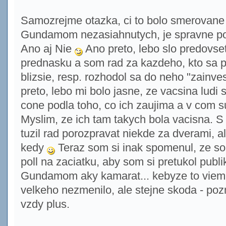
Samozrejme otazka, ci to bolo smerovane 
Gundamom nezasiahnutych, je spravne po
Ano aj Nie
Ano preto, lebo slo predovs
prednasku a som rad za kazdeho, kto sa 
blizsie, resp. rozhodol sa do neho "zainve
preto, lebo mi bolo jasne, ze vacsina ludi
cone podla toho, co ich zaujima a v com s
Myslim, ze ich tam takych bola vacisna. 
tuzil rad porozpravat niekde za dverami, a
kedy
Teraz som si inak spomenul, ze so
poll na zaciatku, aby som si pretukol publi
Gundamom aky kamarat... kebyze to viem, 
velkeho nezmenilo, ale stejne skoda - poz
vzdy plus.