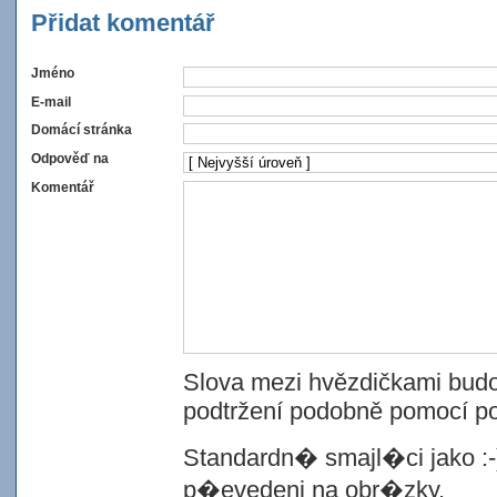
Přidat komentář
Jméno
E-mail
Domácí stránka
Odpověď na
Komentář
Slova mezi hvězdičkami budo
podtržení podobně pomocí po
Standardn� smajl�ci jako :-
p�evedeni na obr�zky.