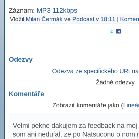
Záznam:
MP3 112kbps
Vložil
Milan Čermák
ve
Podcast
v
18:11
|
Koment
Odezvy
Odezva ze specifického URI n
Žádné odezvy
Komentáře
Zobrazit komentáře jako (
Lineá
Velmi pekne dakujem za feedback na moj
som ani nedufal, ze po Natsuconu o nom 